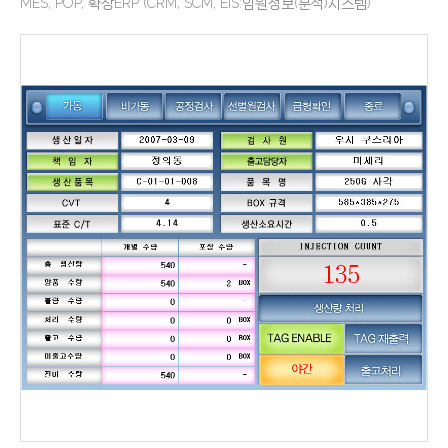
MES, POP, 확장ERP (CRM, SCM, EIS:임원정보(분석)시스템)