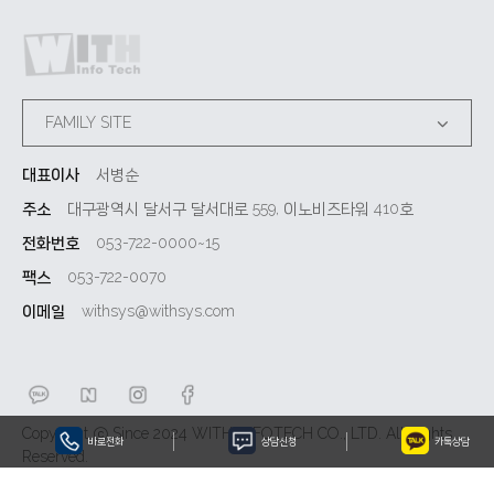
FAMILY SITE
대표이사
서병순
주소
대구광역시 달서구 달서대로 559, 이노비즈타워 410호
전화번호
053-722-0000~15
팩스
053-722-0070
이메일
withsys@withsys.com
Copyright ⓒ Since 2024 WITH INFOTECH CO., LTD. All Rights
바로전화
상담신청
카톡상담
Reserved.