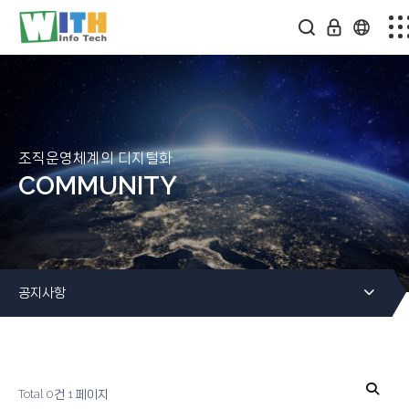
회사소개
스마트팩토리
솔루션소개
조직운영체계의 디지털화
COMMUNITY
미디어센터
온라인문의
공지사항
커뮤니티
Total 0건
1 페이지