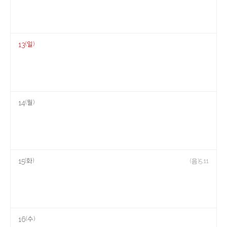
(일)
13
(월)
14
(화)
15
(음)5.11
(수)
16