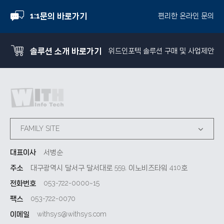
1:1문의 바로가기
편리한 온라인 문의
솔루션 소개 바로가기
위드인포텍 솔루션 구매 및 사업제안
FAMILY SITE
대표이사
서병순
주소
대구광역시 달서구 달서대로 559, 이노비즈타워 410호
전화번호
053-722-0000~15
팩스
053-722-0070
이메일
withsys@withsys.com