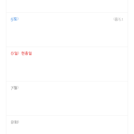
(토)
5
(음)5.1
(일)
현충일
6
(월)
7
(화)
8