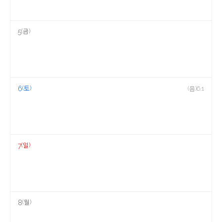
(금)
5
(토)
6
(음)6.1
(일)
7
(월)
8