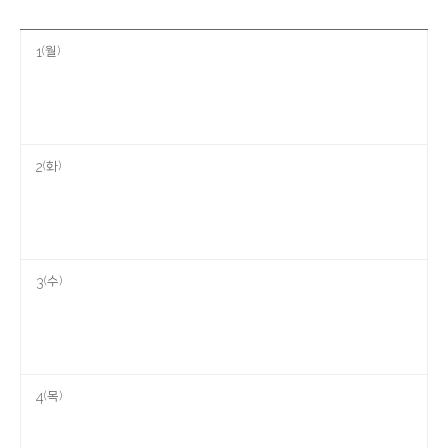
(월)
1
(화)
2
(수)
3
(목)
4